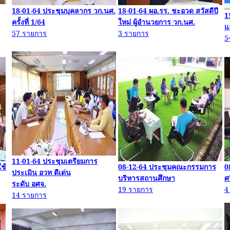
18-01-64
ประชุมบุคลากร
วก.น
ศ.
18-01-64
ผอ.รร
. ชะอวด สวัสดีปี
1
ครั้งที่
1/64
ใหม่ ผู้อำนวยการ
วก.น
ศ.
แ
57
รายการ
3
รายการ
5
11-01-64
ประชุมเตรียมการ
ช้
08-12-64
ประชุมคณะกรรมการ
0
ประเมิน
อวท
ดีเด่น
บริหารสถานศึกษา
ศ
ระดับ
อศจ
.
19
รายการ
14
รายการ