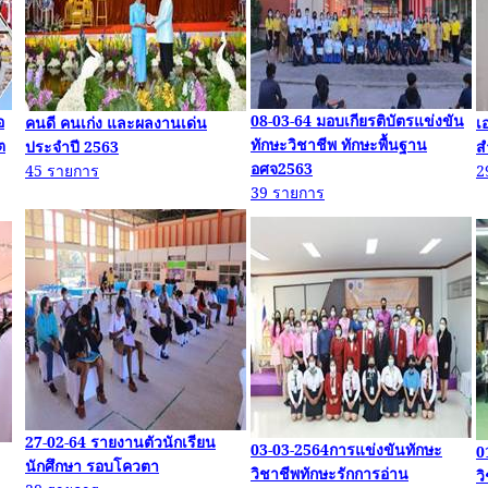
08-03-64
มอบเกียรติบัตรแข่งขัน
อ
คนดี คนเก่ง และผลงานเด่น
เ
ทักษะวิชาชีพ ทักษะพื้นฐาน
ต
ประจำปี
2563
ส
อศจ
2563
45
รายการ
2
39
รายการ
27-02-64
รายงานตัวนักเรียน
03-03-2564
การแข่งขันทักษะ
0
นักศึกษา รอบโควตา
วิชาชีพทักษะรักการอ่าน
ว