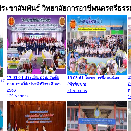
ระชาสัมพันธ์ วิทยาลัยการอาชีพนครศรีธร
1
17-03-64
ประเมิน
อวท
. ระดับ
16-03-64
โครงการพี่สอนน้อง
การ
อ
ภาค ภาคใต้ ประจำปีการศึกษา
(
ทำพิซ
ซ่า)
2563
พ
51
รายการ
129
รายการ
1