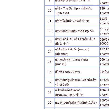
9
บริษัทอริยะอีคริปเม้นท์ จำกัด
จ.นคร
บริษัท The Set Up คาร์ซิสเต็ม
139 ถ.
10
1996 จำกัด
จ.นคร
113/2 ห
11
บริษัทโตโยต้านครศรี จำกัด
จ.นคร
62 หมู่
12
บริษัทสยามนิสสัน จำกัด (ทุ่งสง)
จ.นคร
บริษัท อาร์ เอช แว็คซิสเต็ม เอ็นจิ
259/5-
13
80000
เนียริ่ง จำกัด
บริษัททีโอที จำกัด (มหาชน)
177,179
14
(เมืองทอง)
จ.นครศ
บ.กสท.โทรคมนาคม จำกัด
269 ถ.
15
(มหาชน)
จ.นครศ
16
ทีโอที จำกัด มหาชน
2 ต.ใน
บริษัทอมรศูนย์รวมอะไหล่อิเล็คโท
15 ถ.พ
17
รนิกส์ จำกัด
จ.นครศ
บ.ไทยโฮเต็ลอินเตอร์
1369-1
18
เนชั่นแนล(1980)จำกัด
จ.นครศ
259/5-6
19
บ.อาร์เอชแว็คซิสเต็มเอ็นจิเนียริ่ง จ.
จ.นครศ