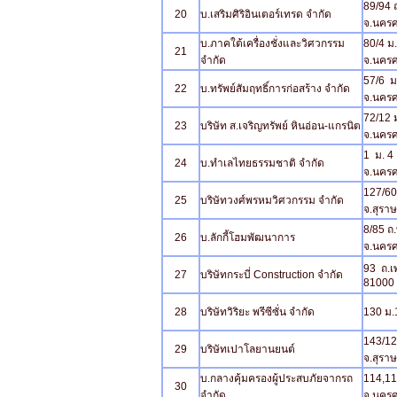
89/94 
20
บ.เสริมศิริอินเตอร์เทรด จำกัด
จ.นครศ
บ.ภาคใต้เครื่องชั่งและวิศวกรรม
80/4 ม
21
จำกัด
จ.นครศ
57/6 ม
22
บ.ทรัพย์สัมฤทธิ์การก่อสร้าง จำกัด
จ.นครศ
72/12 ม
23
บริษัท ส.เจริญทรัพย์ หินอ่อน-แกรนิต
จ.นคร
1 ม. 4 
24
บ.ทำเลไทยธรรมชาติ จำกัด
จ.นครศ
127/60
25
บริษัทวงศ์พรหมวิศวกรรม จำกัด
จ.สุรา
8/85 ถ
26
บ.ลักกี้โฮมพัฒนาการ
จ.นครศ
93 ถ.เพ
27
บริษัทกระบี่ Construction จำกัด
81000
28
บริษัทวิริยะ พรีซีซั่น จำกัด
130 ม.
143/12
29
บริษัทเปาโลยานยนต์
จ.สุรา
บ.กลางคุ้มครองผู้ประสบภัยจากรถ
114,11
30
จำกัด
จ.นครศ