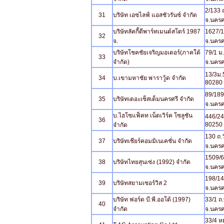
2/133 
31
บริษัท เอซไลฟ์ แอสชัวรันซ์ จำกัด
จ.นครศ
บริษัทลัคกี้ดีพาร์ทเมนต์สโตร์ 1987
1627/1-
32
จ.
จ.นครศ
บริษัทโชคชัยเจริญมอเตอร์(ภาคใต้
79/1 ม.
33
จำกัด)
จ.นครศ
13/3ม.
34
บ.เขามหาชัย พาราวู้ด จำกัด
80280
89/189
35
บริษัทเดอะเซ็สเต็มนครศรี จำกัด
จ.นครศ
บ.ไฮโซแฟ็คท เน็ตเวิร์ค โซลูชัน
446/24
36
80250
จำกัด
130 ถ.ว
37
บริษัทเชียร์คอมมิเนเคชั่น จำกัด
จ.นครศ
1509/6
38
บริษัทไทยสุนเซ่ง (1992) จำกัด
จ.นครศ
198/14 
39
บริษัทสยามเซอร์วิส 2
จ.นครศ
บริษัท ฟอร์ด บี.พี.ออโต้ (1997)
33/1 ถ
40
จำกัด
จ.นครศ
33/4 หม