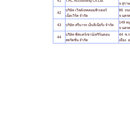
41
T.AC.Accounting Co.Ltd.
จ.สุรา
บริษัท เวิลด์เทคคอมพิวเตอร์
86 ถนน
42
เน็ตเวิร์ค จำกัด
จ.นคร
149 หมู
43
บริษัท สรีนารถ เอ็นจิเนียริ่ง จำกัด
จ.นคร
บริษัท พีสแคร์เซาน์เทริร์นคอน
44 ซ.ร
44
สตรัคชั่น จำกัด
เมือง 