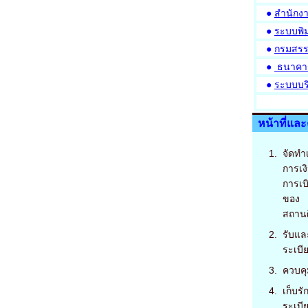
●
สำนักง
●
ระบบพิม
●
กรมสร
●
ธนาคาร
●
ระบบบร
หน้าที่แล
จัดท
การเง
การเบ
ของ
สถานศ
รับแล
ระเบี
ควบคุ
เก็บร
ระเบี